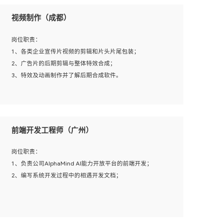
视频制作（成都）
岗位职责：
1、各类企业宣传片视频的剪辑和片头片尾包装；
2、广告片的后期剪辑与整体特效合成；
3、特效及动画制作并了解后期合成软件。
岗位要求：
1、热爱影视，责任心强，有强烈的兴趣和后期制作的主观
前端开发工程师（广州）
能动性；
2、熟练使用After Effect、Photo Shop、熟练掌握视频剪辑
岗位职责：
和特效包装软件；
1、负责公司AlphaMind AI能力开放平台的前端开发；
3、能对影片后期进行整体调色控制，具备一定审美感；
2、编写系统开发过程中的相遇开发文档；
4、在剪辑上会思考，有一定编导思维；
5、踏实， 勤奋，愿意在工作中不断学习，提高自我；
6、能与同事友好相处。
岗位要求：