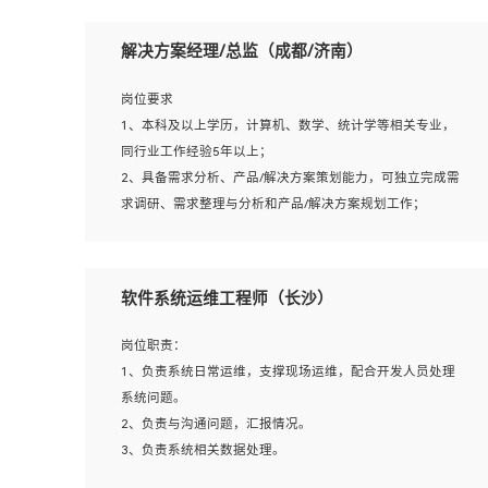
岗位要求：
1、本科以上相关专业毕业，拥有三年以上相关数据工作经
解决方案经理/总监（成都/济南）
验经验。
2、熟悉PostgreSQL、redis、MongoDB、ElasticSearch等
岗位要求
开源数据库运维管理，拥有开发经验优先。
1、本科及以上学历，计算机、数学、统计学等相关专业，
3、熟悉Oracle、MySQL、SQLServer中一种或多种优先。
同行业工作经验5年以上；
4、熟悉Hadoop、HBASE、Spark等大数据平台优先。
2、具备需求分析、产品/解决方案策划能力，可独立完成需
5、熟悉linux或任意一种unix操作系统，如有较强操作系统
求调研、需求整理与分析和产品/解决方案规划工作；
侧工作经验者优先。
3、逻辑缜密，对用户产品/解决方案体验敏感，对数据敏
6、具备丰富的项目实施经验，较强的自我学习能力。
感，有产品/解决方案意识，有主见，以数据为驱动，以结
7、责任心强，为人友好，沟通能力强，具有良好的团队意
果为导向；
软件系统运维工程师（长沙）
识。
4、具有丰富的AI产品/解决方案解决方案经验，能够针对客
户的需求，快速响应输出相关的解决方案，包括视频分析、
岗位职责：
图像识别、NLP、OCR、机器学习等；
1、负责系统日常运维，支撑现场运维，配合开发人员处理
5、具备AI技术背景，掌握TensorFlow、PyTorch、Spark
系统问题。
MLlib、SK-Learn等常见AI算法框架，对人脸识别、目标检
2、负责与沟通问题，汇报情况。
测、图像识别、OCR、NLP等AI算法有深刻理解。具有AI平
3、负责系统相关数据处理。
台级产品/解决方案从业经验者优先。具有大数据技术背景
4、负责系统运维相关文档编写。