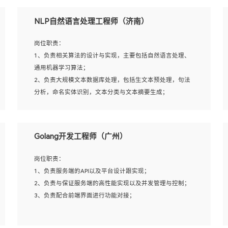
5、完成其他上级领导交予的任务和工作。
NLP自然语言处理工程师（济南）
岗位要求：
岗位职责：
1、本科以上学历，一年以上需求分析相关经验者优先；
1、负责相关算法的设计与实现，主要包括自然语言处理、
2、熟悉产品及需求规划工具，如:Axure、Xmind、MS
通用机器学习算法；
Project等；
2、负责大规模文本数据库处理，包括生文本预处理，句法
3、具备良好的交流协调能力，有较强的责任感、工作积极
分析，命名实体识别，文本分类与文本摘要生成；
主动；
3、跟踪自然语言处理的前沿技术和业界先进的模型应用；
4、有较强的系统需求分析、文档编写能力、沟通能力；
4、负责问答系统的搭建和知识图谱的建立；
5、具备与多团队合作的经验，良好团队协作精神；
Golang开发工程师（广州）
岗位要求：
岗位职责：
1、1年及以上自然语言处理方向研究或工作经验，统招本科
1、负责服务端的API以及平台设计跟实现；
及以上学历；
2、负责与保证服务端的高性能实现以及并发管理与控制；
2、熟悉tensorflow，keras，pytorch等常规深度学习框架，
3、负责配合前端界面进行功能对接；
快速根据客户需求实现有效的模型；
3、熟悉掌握至少一种编程语言，如：Python，Java；
4、 熟悉NLP相关算法与实现；