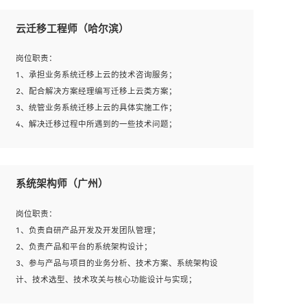
1、全日制本科及以上学历，计算机相关专业毕业，一年以
上前端开发工作经验；
云迁移工程师（哈尔滨）
2、熟练掌握HTML、CSS、JavaScript等web相关技术；
3、熟悉react/vue/angular任何一种前端框架，熟悉react优
岗位职责：
先；
1、承担业务系统迁移上云的技术咨询服务；
4、熟悉webpack配置和git操作；
2、配合解决方案经理编写迁移上云类方案；
5、善于沟通，具有团队意识；
3、统管业务系统迁移上云的具体实施工作；
4、解决迁移过程中所遇到的一些技术问题；
岗位要求：
系统架构师（广州）
1、专科及以上学历，三年以上工作经验，计算机等相关专
业；
岗位职责：
2、具备常见业务系统资源评估、部署优化和故障排查的能
1、负责自研产品开发及开发团队管理；
力；
2、负责产品和平台的系统架构设计；
3、熟悉常见操作系统、存储、网络、 IO 等相关原理；
3、参与产品与项目的业务分析、技术方案、系统架构设
4、具有迁移工具实操经验，具备P2V、V2V迁移能力；
计、技术选型、技术攻关与核心功能设计与实现；
5、熟练华为、VMware虚拟化、云计算及云存储技术；
4、根据业务及技术发展，做前瞻性的技术分析、研究及应
6、熟悉主流数据库、应用服务器、中间件部署架构和运维