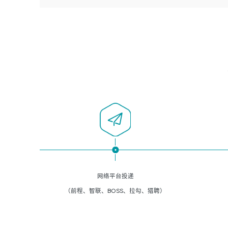
者优先；
5、负责现场对接客户，沟通事项。
6、具备良好的客户意识与沟通能力，善于学习思考、创新
与团队协作，认真负责、执行力与抗压力强。
岗位要求：
1、计算机相关专业本科以上学历，1年以上软件系统运维经
验。
2、精通linux命令。
3、熟悉oracle、mysql 数据库。
4、善于沟通，具有良好的团队合作精神和协作能力。
5、必须有实际的生产环境系统维护经验。
6、有中国移动安全态势系统相关项目经验优先考虑。
网络平台投递
（前程、智联、BOSS、拉勾、猎聘）