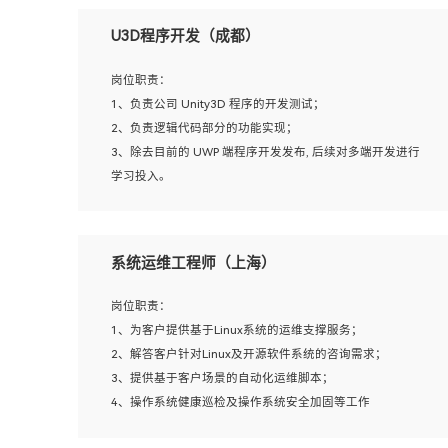
U3D程序开发（成都）
岗位职责：
1、负责公司 Unity3D 程序的开发测试；
2、负责逻辑代码部分的功能实现；
3、除去目前的 UWP 端程序开发发布, 后续对多端开发进行
学习投入。
岗位要求：
系统运维工程师（上海）
1、全日制本科相关专业，具有相关开发经验?年以上；
2、熟练掌握 Unity3D 程序开发，精通 C# 语言开发；
岗位职责：
3、具有大量插件的使用调试经历，开发测试过 UWP 端程
1、为客户提供基于Linux系统的运维支撑服务；
序者优先；
2、解答客户针对Linux及开源软件系统的咨询需求；
4、有良好的沟通能力和团队合作意识；
3、提供基于客户场景的自动化运维脚本；
5、开发过 HoloLens 程序者优先。
4、操作系统健康巡检及操作系统安全加固等工作