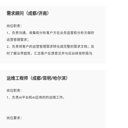
用；
方法；
5、根据业务架构设计与业务需求，上接业务设计下接系统
需求顾问（成都/济南）
7、具备资源池迁移、应用及数据迁移、异构数据迁移相关
设计，编写系统概要设计，指导技术骨干进行系统详细设
经验；
计。
岗位职责：
8、具有HCIE/H3CIE/VMware/阿里云等云计算方向认证者
1、负责沟通、收集和分析客户方在业务监管和分析方面的
优先；
运营管理需求；
岗位要求：
2、负责将客户的运营管理需求转化成完整的需求文档；及
1、全日制统招本科及以上学历，计算机相关专业毕业，5年
时了解业界趋势，汇总客户反馈意见并与后台研发积极沟
以上开发工作经验；
通，从而提升产品在市场中的竞争力；
2、具有扎实的java编程功底和良好的编码习惯，有分布
3、配合客户整理项目汇报材料。
式、多线程及高并发系统开发经验和性能调优经验尤佳；熟
运维工程师（成都/昆明/哈尔滨）
悉JVM调优；掌握基础中间件、基础架构方案和云平台、云
产品功能特性，熟练使用相关平台的功能和了解其背后实现
岗位要求：
岗位职责：
机制；
1、3年以上运营或解决方案的工作经验。
1、负责AI平台和AI应用的的运维工作。
3、精通主流开发框架经验，精通一门主流开发语言；熟悉
2、具备良好的逻辑能力、沟通能力和文字处理能力，能够
主流开源框架源码；
从海量数据中发现关键特征，可独立提出完整的优化方案,
4、具有一定的大中型项目参与经验，有中间件、基础组件
并推动方案执行达成结果；熟练使用PPT、WORD、EXCEL
岗位要求：
和框架的研发经验，具备研发管理流程建设经验；
等办公软件；
1、计算机相关专业，大专以上学历，2年以上开发运维工作
5、熟悉Spring、Mybatis等开源框架和常用apache组件,熟