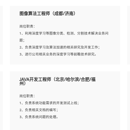
岗位要求：
5、至少有一次及以上问答系统的项目实践，熟悉问答系统
1、本科及以上学历，计算机相关专业；
图像算法工程师（成都/济南）
全流程开发者优先；
2、1年以上Golang开发工作经验，能独立完成相应项目开
6、有较强的问题分析和处理能力，良好的团队合作意识；
发；
岗位职责：
7、 参与过相关竞赛或科研项目者优先。
3、基础扎实、熟悉数据结构与算法，熟悉多线程、多进
1、利用深度学习等图像分类、检测、分割技术解决业务问
程、IO复用等并发编程思维与实现，熟悉常用开源框架及设
题；
计模式；
2、负责深度学习及算法加速的相关研究及开发工作；
4、熟悉Golang、连接池、消息队列等组件使用、熟悉后端
3、进行公司相关业务的深度学习等前瞻技术研究。
开发、测试、调试流程跟工具使用；
5、对技术有激情，喜欢钻研，能快速接受和掌握新技术，
学习能力和工作责任心强，良好的沟通表达能力和团队协作
岗位要求：
JAVA开发工程师（北京/哈尔滨/合肥/福
能力。
1、统招本科以上学历，图形图像、计算机或数学相关专
州）
业；
2、2年以上图像处理开发经验，熟悉python和spark开发；
岗位职责：
3、熟练使用TensorFlow、Theano、Keras 及 Caffe 任意一
1、负责系统功能需求的开发测试上线；
种主流深度学习框架搭建深度学习系统环境；
2、负责相关文档的编写；
4、熟悉OPENCV、HALCON等常用图像处理软件，熟练进
3、负责系统问题的处理。
行图像处理；