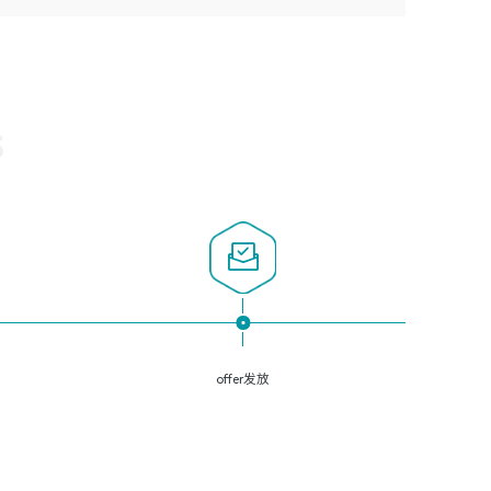
3、深入理解公司各项AI产品和技术信息；具有较强的文档
经验；
悉Web服务端开发的各种常用框架和技术Springboot、
编写能力，能独立撰写PPT、方案建议书等，面试时需携带
2、必须具备的能力：有丰富的运维开发和K8S运维经验；
Shiro、springcloud等；熟悉Linux常用命令和了解常用脚本
个人制作的专业PPT文件进行展示。
熟悉K8S、Git、docker等相关工具使用；熟练掌握Linux环
语言，较丰富的线上系统运维经验，复杂问题排查思路清
境下的Shell语言 ；工作责任感强、具有良好的沟通能力、
晰。
服务意识；
S
3、掌握Linux环境下的Python编程语言；
4、掌握DevOps思想、方法和流程。Jenkins工具使用；
5、掌握常见中间件配置与优化，如mysql、nginx等；
6、掌握服务器的维护，熟悉linux系统的常用操作；
7、掌握和第三方系统API接口的维护操作，和安全漏洞扫描
的修复工作。
offer发放