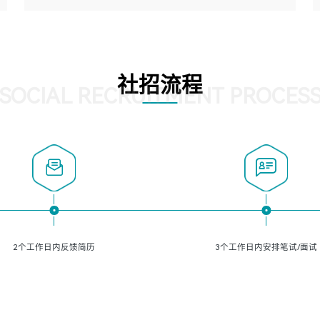
5、熟悉主流的分类算法、聚类算法和关联分析算法原理，
能熟练使用神经网络算法的进行业务建模；
岗位要求：
6、对OCR领域有深入的研究，熟悉模型调参，压缩和整型
1、精通java编程，熟悉vue和jsp编程；
化方法；
2、熟悉linux命令；
7、熟悉mysql、oracle、MongoDB、redis等其中一种数据
3、熟练使用springmvc、springcloud、webservice等框架
社招流程
库使用。
进行开发；
SOCIAL RECRUITMENT PROCES
4、熟练使用oracle、mysql进行开发；
5、熟悉流程开发如使用activiti；
6、计算机相关专业本科以上学历，3年以上开发工作经验。
2个工作日内反馈简历
3个工作日内安排笔试/面试