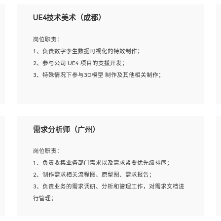
UE4技术美术（成都）
岗位职责：
1、负责数字孪生数据可视化的特效制作；
2、参与公司 UE4 项目的支援开发；
3、特殊情况下参与3D模型 制作及其他相关制作；
岗位要求：
1、全日制本科以上学历，美术、动画相关专业毕业，具有
需求分析师（广州）
相关效果制作经验2年以上；
2、熟练掌握 Particle 或 Niagara 制作特效模块；
岗位职责：
3、想象力丰富, 有一定的艺术审美深度；
1、负责收集业务部门需求以及需求紧要优先级排序；
4、有良好的场景特效搭建功底；
2、制作需求相关流程图、原型图、需求报告；
5、熟悉 3Ds Max 或者 Maya；
3、负责业务的需求调研、分析和管理工作，对需求文档进
6、有良好的沟通能力和团队合作意识；
行管理；
7、参与过建筑结构表现相关项目者优先
4、发现业务操作流程中的痛点，并提出对应的解决方案；