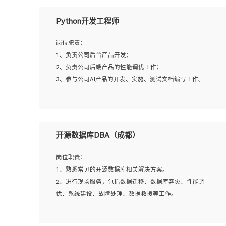
岗位要求：
Python开发工程师
1、全日制本科计算机相关专业毕业，3年以上相关工作经
验；
岗位职责：
2、精通linux操作系统的运行维护，具有故障处理的能力
1、负责公司后台产品开发；
3、熟练使用脚本语言，shell/python任一种，熟练使用
2、负责公司后端产品的性能调优工作；
Ansible
3、参与公司AI产品的开发、实施、测试文档编写工作。
4、熟悉linux常见服务、中间件的基本原理、部署以及故障
处理，如：Mysql、Apache、Nginx、Zabbix、Kafka等
5、熟悉主流虚拟化技术，如：VMware、KVM
岗位要求:
6、具备网络方面的基础知识，熟悉常见的网络协议，如
1、计算机相关专业，本科及以上学历，2年以上后端开发经
开源数据库DBA（成都）
TCP/IP，转发原理，路由优先级等
验，有过运营商项目经验的更佳；
7、了解容器技术，熟悉docker或podman
2、熟练python编程语言，熟悉服务端开发流程，熟悉常见
岗位职责：
8、有良好的文档编写能力和沟通能力，有RHCE证书优先
的算法和数据结构；
1、熟悉常见的开源数据库相关解决方案。
3、熟悉数据库开发，熟悉Mysql、Oracle、MongoDb数据
2、进行现场服务，包括数据迁移、数据库容灾、性能调
库应用开发其中一种；
优、系统建设、故障处理、数据救援等工作。
4、熟悉Python Wed框架（Django/Flask...）代码能力优
秀，熟悉编码规范和具备良好的文档编写能力）；
5、沟通表达能力强，具备团队协作能力。