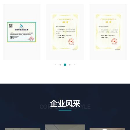
企业风采
CORPORATE STYLE