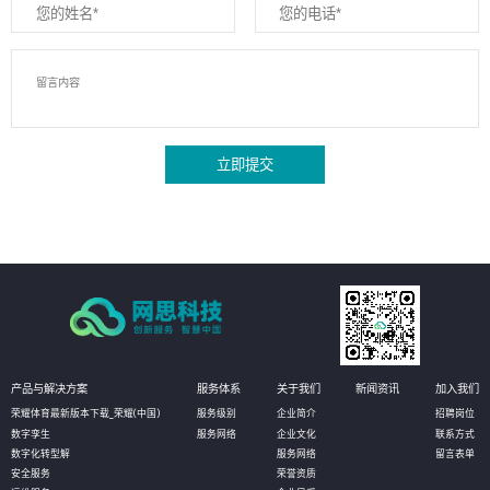
立即提交
产品与解决方案
服务体系
关于我们
新闻资讯
加入我们
荣耀体育最新版本下载_荣耀(中国)
服务级别
企业简介
招聘岗位
数字孪生
服务网络
企业文化
联系方式
数字化转型解
服务网络
留言表单
安全服务
荣誉资质