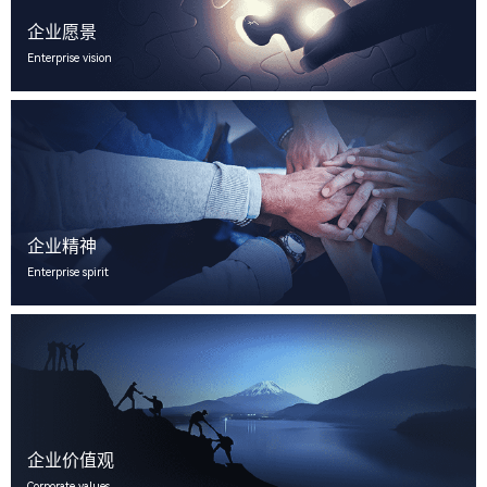
企业愿景
Enterprise vision
企业精神
Enterprise spirit
企业价值观
Corporate values