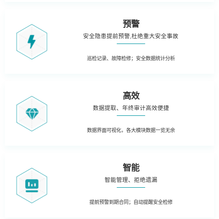
预警
安全隐患提前预警,杜绝重大安全事故
巡检记录、故障检修；安全数据统计分析
高效
数据提取、年终审计高效便捷
数据界面可视化，各大模块数据一览无余
智能
智能管理、拒绝遗漏
提前预警到期合同；自动提醒安全检修